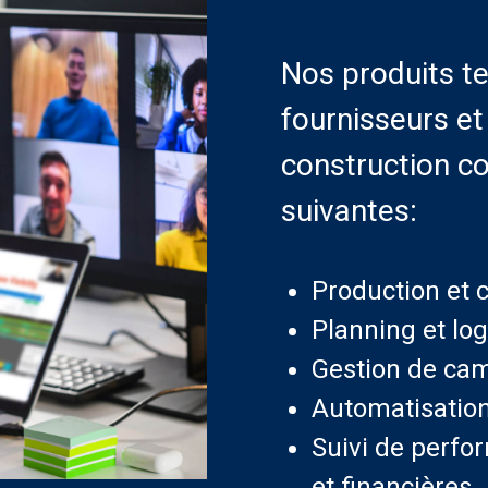
Nos produits t
fournisseurs e
ulats et ciment
Asphalte
construction co
Cliquez ici
Cliquez ici
suivantes:
Production et c
Planning et log
Gestion de cami
Automatisation
Suivi de perfo
et financières